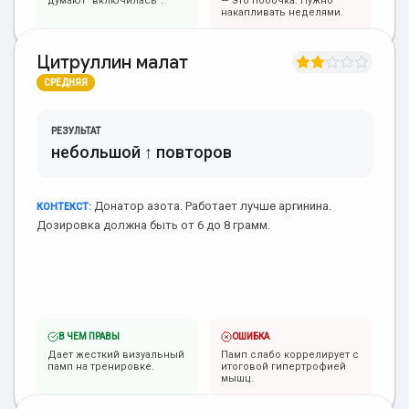
думают "включилась".
— это побочка. Нужно
накапливать неделями.
Цитруллин малат
СРЕДНЯЯ
РЕЗУЛЬТАТ
небольшой ↑ повторов
Донатор азота. Работает лучше аргинина.
КОНТЕКСТ:
Дозировка должна быть от 6 до 8 грамм.
В ЧЕМ ПРАВЫ
ОШИБКА
Дает жесткий визуальный
Памп слабо коррелирует с
памп на тренировке.
итоговой гипертрофией
мышц.