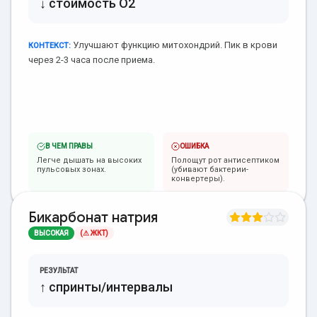
↓ стоимость O2
Улучшают функцию митохондрий. Пик в крови
КОНТЕКСТ:
через 2-3 часа после приема.
В ЧЕМ ПРАВЫ
ОШИБКА
Легче дышать на высоких
Полощут рот антисептиком
пульсовых зонах.
(убивают бактерии-
конвертеры).
Бикарбонат натрия
ВЫСОКАЯ
(⚠ ЖКТ)
РЕЗУЛЬТАТ
↑ спринты/интервалы