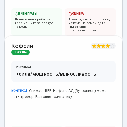
В ЧЕМ ПРАВЫ
ОШИБКА
Люди видят прибавку в
Думают, что это "вода под
весе на 1-2 кг за первую
кожей". На самом деле
неделю.
гидратация
внутриклеточная.
Кофеин
ВЫСОКАЯ
РЕЗУЛЬТАТ
+сила/мощность/выносливость
Снижает RPE. На фоне АД (Бупропион) может
КОНТЕКСТ:
дать тремор. Разгоняет симпатику.